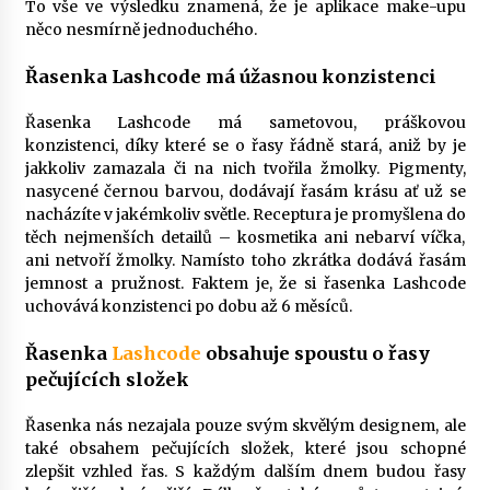
To vše ve výsledku znamená, že je aplikace make-upu
něco nesmírně jednoduchého.
Řasenka Lashcode má úžasnou konzistenci
Řasenka Lashcode má sametovou, práškovou
konzistenci, díky které se o řasy řádně stará, aniž by je
jakkoliv zamazala či na nich tvořila žmolky. Pigmenty,
nasycené černou barvou, dodávají řasám krásu ať už se
nacházíte v jakémkoliv světle. Receptura je promyšlena do
těch nejmenších detailů – kosmetika ani nebarví víčka,
ani netvoří žmolky. Namísto toho zkrátka dodává řasám
jemnost a pružnost. Faktem je, že si řasenka Lashcode
uchovává konzistenci po dobu až 6 měsíců.
Řasenka
Lashcode
obsahuje spoustu o řasy
pečujících složek
Řasenka nás nezajala pouze svým skvělým designem, ale
také obsahem pečujících složek, které jsou schopné
zlepšit vzhled řas. S každým dalším dnem budou řasy