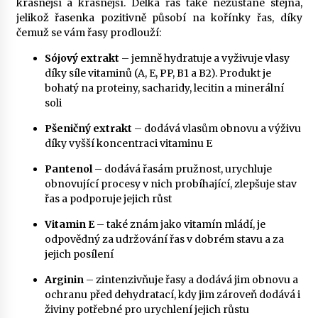
krásnější a krásnější. Délka řas také nezůstane stejná,
jelikož řasenka pozitivně působí na kořínky řas, díky
čemuž se vám řasy prodlouží:
Sójový extrakt
– jemně hydratuje a vyživuje vlasy
díky síle vitaminů (A, E, PP, B1 a B2). Produkt je
bohatý na proteiny, sacharidy, lecitin a minerální
soli
Pšeničný extrakt
– dodává vlasům obnovu a výživu
díky vyšší koncentraci vitaminu E
Pantenol
– dodává řasám pružnost, urychluje
obnovující procesy v nich probíhající, zlepšuje stav
řas a podporuje jejich růst
Vitamin E
– také znám jako vitamín mládí, je
odpovědný za udržování řas v dobrém stavu a za
jejich posílení
Arginin
– zintenzivňuje řasy a dodává jim obnovu a
ochranu před dehydratací, kdy jim zároveň dodává i
živiny potřebné pro urychlení jejich růstu