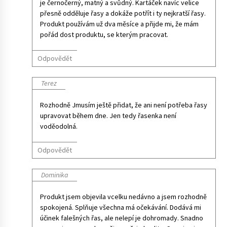
je černočerný, matný a svůdný. Kartáček navíc velice
přesně odděluje řasy a dokáže potřít i ty nejkratší řasy.
Produkt používám už dva měsíce a přijde mi, že mám
pořád dost produktu, se kterým pracovat.
Odpovědět
Terez
Rozhodně Jmusím ještě přidat, že ani není potřeba řasy
upravovat během dne. Jen tedy řasenka není
voděodolná.
Odpovědět
Dominika
Produkt jsem objevila vcelku nedávno a jsem rozhodně
spokojená. Splňuje všechna má očekávání. Dodává mi
účinek falešných řas, ale nelepí je dohromady. Snadno