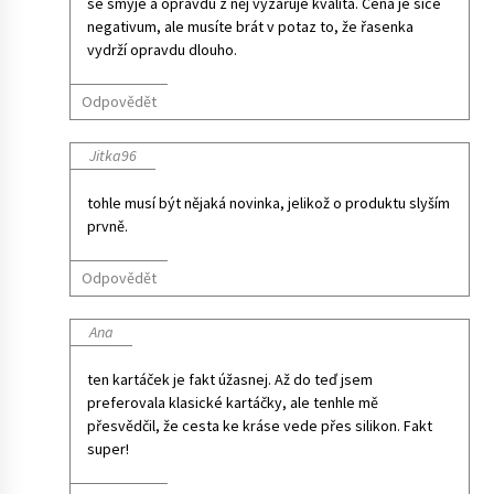
se smyje a opravdu z něj vyzařuje kvalita. Cena je sice
negativum, ale musíte brát v potaz to, že řasenka
vydrží opravdu dlouho.
Odpovědět
Jitka96
tohle musí být nějaká novinka, jelikož o produktu slyším
prvně.
Odpovědět
Ana
ten kartáček je fakt úžasnej. Až do teď jsem
preferovala klasické kartáčky, ale tenhle mě
přesvědčil, že cesta ke kráse vede přes silikon. Fakt
super!