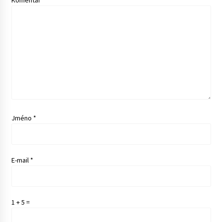
Jméno
*
E-mail
*
1 + 5 =