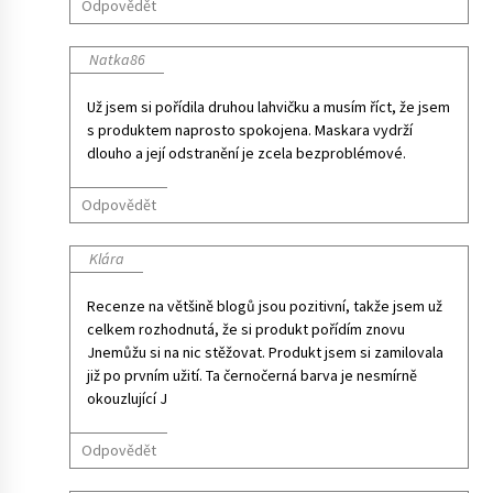
Odpovědět
Natka86
Už jsem si pořídila druhou lahvičku a musím říct, že jsem
s produktem naprosto spokojena. Maskara vydrží
dlouho a její odstranění je zcela bezproblémové.
Odpovědět
Klára
Recenze na většině blogů jsou pozitivní, takže jsem už
celkem rozhodnutá, že si produkt pořídím znovu
Jnemůžu si na nic stěžovat. Produkt jsem si zamilovala
již po prvním užití. Ta černočerná barva je nesmírně
okouzlující J
Odpovědět