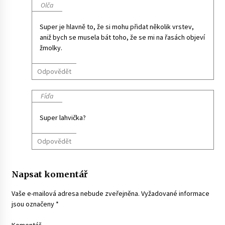
Olča
Super je hlavně to, že si mohu přidat několik vrstev,
aniž bych se musela bát toho, že se mi na řasách objeví
žmolky.
Odpovědět
Fíďa
Super lahvička?
Odpovědět
Napsat komentář
Vaše e-mailová adresa nebude zveřejněna.
Vyžadované informace
jsou označeny
*
Komentář