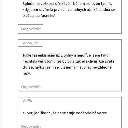
Splnila má veškerá očekávání během asi dvou týdnů,
kdy jsem si všimla prvních viditelných účinků. Jedná se
o úžasnou řasenku!
Odpovědět
Karol_25
Tuhle řasenku mám už 2 týdny a nejdříve jsem fakt
nechtěla věřit tomu, že by byla tak efektivní. Ale světe
div se, mýlila jsem se. Již nemám suché, nevzhledné
řasy.
Odpovědět
BaRa
super, jen škoda, že neexistuje voděodolná verze
Odpovědět