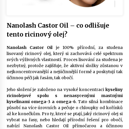
Nanolash Castor Oil – co odlišuje
tento ricinový olej?
Nanolash Castor Oil
je 100% přírodní, za studena
lisovaný ricinový olej, který si zachovává celé spektrum
svých výživných vlastností. Proces lisování za studena je
nezbytný, protože zajišťuje, že aktivní složky zůstanou v
nejkoncentrovanější a nejúčinnější formě a poskytují tak
účinnou péči jak řasám, tak obočí.
Jeho složení je založeno na vysoké koncentraci
kyseliny
ricinolejové spolu s nenasycenými mastnými
kyselinami omega-3 a omega-6
. Tato silná kombinace
působí na více úrovních a pečuje o chloupky od kořínků
až ke konečkům. Pro ty, které se ptají, jaký ricinový olej si
vybrat na řasy, nebo hledají přírodní řešení pro obočí,
nabízí Nanolash Castor Oil přímočarou a účinnou