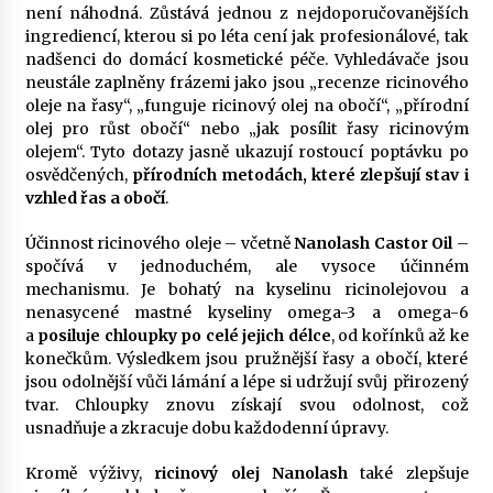
není náhodná. Zůstává jednou z nejdoporučovanějších
ingrediencí, kterou si po léta cení jak profesionálové, tak
nadšenci do domácí kosmetické péče. Vyhledávače jsou
neustále zaplněny frázemi jako jsou „recenze ricinového
oleje na řasy“, „funguje ricinový olej na obočí“, „přírodní
olej pro růst obočí“ nebo „jak posílit řasy ricinovým
olejem“. Tyto dotazy jasně ukazují rostoucí poptávku po
osvědčených,
přírodních metodách, které zlepšují stav i
vzhled řas a obočí
.
Účinnost ricinového oleje – včetně
Nanolash Castor Oil
–
spočívá v jednoduchém, ale vysoce účinném
mechanismu. Je bohatý na kyselinu ricinolejovou a
nenasycené mastné kyseliny omega-3 a omega-6
a
posiluje chloupky po celé jejich délce
, od kořínků až ke
konečkům. Výsledkem jsou pružnější řasy a obočí, které
jsou odolnější vůči lámání a lépe si udržují svůj přirozený
tvar. Chloupky znovu získají svou odolnost, což
usnadňuje a zkracuje dobu každodenní úpravy.
Kromě výživy,
ricinový olej Nanolash
také zlepšuje