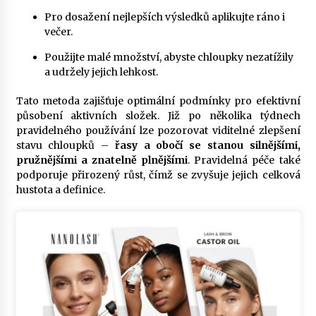
Pro dosažení nejlepších výsledků aplikujte ráno i
večer.
Použijte malé množství, abyste chloupky nezatížily
a udržely jejich lehkost.
Tato metoda zajišťuje optimální podmínky pro efektivní
působení aktivních složek. Již po několika týdnech
pravidelného používání lze pozorovat viditelné zlepšení
stavu chloupků –
řasy a obočí se stanou silnějšími,
pružnějšími a znatelně plnějšími
. Pravidelná péče také
podporuje přirozený růst, čímž se zvyšuje jejich celková
hustota a definice.