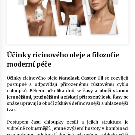
Účinky ricinového oleje a filozofie
moderní péče
Účinky ricinového oleje
Nanolash Castor Oil
se rozvíjejí
postupně a odpovídají přirozenému růstovému cyklu
chloupků. Během několika dnů se
řasy a obočí stanou
jemnějšími, pružnějšími a získají přirozený lesk
. Řasy se
snáze upravují a obočí získává definovanější a uhlazenější
tvar.
Postupem času chloupky zesílí a jejich struktura je
viditelně robustnější. Jemné zvýšení hustoty v kombinaci
se zlepšenou odolností dodává celkovému vzhledu větší