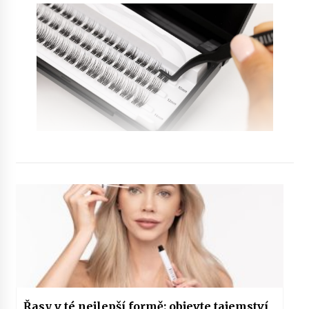
Řasy v té nejlepší formě: objevte tajemství