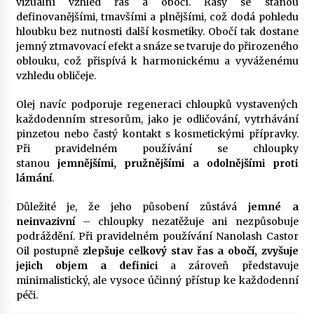
vizuální vzhled řas a obočí. Řasy se stanou
definovanějšími, tmavšími a plnějšími, což dodá pohledu
hloubku bez nutnosti další kosmetiky. Obočí tak dostane
jemný ztmavovací efekt a snáze se tvaruje do přirozeného
oblouku, což přispívá k harmonickému a vyváženému
vzhledu obličeje.
Olej navíc podporuje regeneraci chloupků vystavených
každodenním stresorům, jako je odličování, vytrhávání
pinzetou nebo častý kontakt s kosmetickými přípravky.
Při pravidelném používání se chloupky
stanou
jemnějšími, pružnějšími a odolnějšími proti
lámání
.
Důležité je, že jeho působení zůstává
jemné a
neinvazivní
– chloupky nezatěžuje ani nezpůsobuje
podráždění. Při pravidelném používání Nanolash Castor
Oil postupně
zlepšuje celkový stav řas a obočí, zvyšuje
jejich objem a definici
a zároveň představuje
minimalistický, ale vysoce účinný přístup ke každodenní
péči.