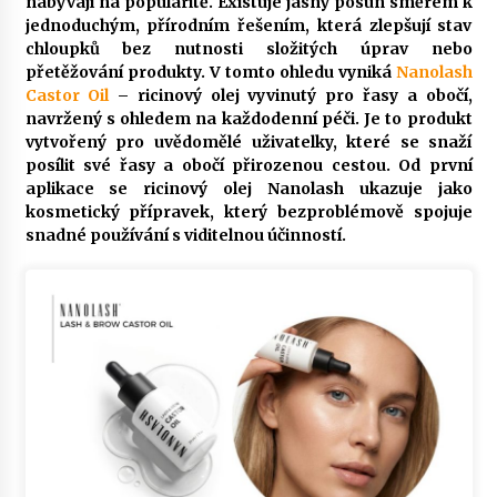
nabývají na popularitě. Existuje jasný posun směrem k
jednoduchým, přírodním řešením, která zlepšují stav
chloupků bez nutnosti složitých úprav nebo
přetěžování produkty. V tomto ohledu vyniká
Nanolash
Castor Oil
– ricinový olej vyvinutý pro řasy a obočí,
navržený s ohledem na každodenní péči. Je to produkt
vytvořený pro uvědomělé uživatelky, které se snaží
posílit své řasy a obočí přirozenou cestou. Od první
aplikace se ricinový olej Nanolash ukazuje jako
kosmetický přípravek, který bezproblémově spojuje
snadné používání s viditelnou účinností.