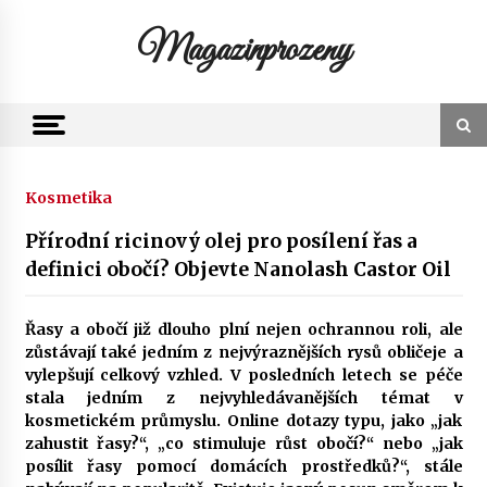
Skip
to
Magazinprozeny
content
Kosmetika
Přírodní ricinový olej pro posílení řas a
definici obočí? Objevte Nanolash Castor Oil
Řasy a obočí již dlouho plní nejen ochrannou roli, ale
zůstávají také jedním z nejvýraznějších rysů obličeje a
vylepšují celkový vzhled. V posledních letech se péče
stala jedním z nejvyhledávanějších témat v
kosmetickém průmyslu. Online dotazy typu, jako „jak
zahustit řasy?“, „co stimuluje růst obočí?“ nebo „jak
posílit řasy pomocí domácích prostředků?“, stále