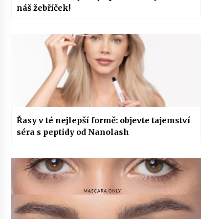
náš žebříček!
Řasy v té nejlepší formě: objevte tajemství
séra s peptidy od Nanolash