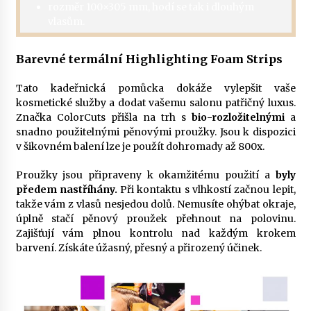
rozměr 100×305 mm, hodí se tak i dlouhým
vlasům.
Barevné termální Highlighting Foam Strips
Tato kadeřnická pomůcka dokáže vylepšit vaše
kosmetické služby a dodat vašemu salonu patřičný luxus.
Značka ColorCuts přišla na trh s
bio-rozložitelnými
a
snadno použitelnými pěnovými proužky. Jsou k dispozici
v šikovném balení lze je použít dohromady až 800x.
Proužky jsou připraveny k okamžitému použití a
byly
předem nastříhány.
Při kontaktu s vlhkostí začnou lepit,
takže vám z vlasů nesjedou dolů. Nemusíte ohýbat okraje,
úplně stačí pěnový proužek přehnout na polovinu.
Zajišťují vám plnou kontrolu nad každým krokem
barvení. Získáte úžasný, přesný a přirozený účinek.