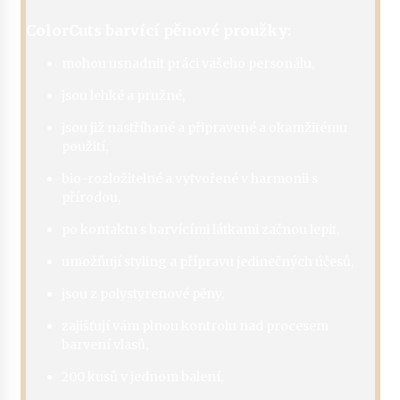
ColorCuts barvící pěnové proužky:
mohou usnadnit práci vašeho personálu,
jsou lehké a pružné,
jsou již nastříhané a připravené a okamžitému
použití,
bio-rozložitelné a vytvořené v harmonii s
přírodou,
po kontaktu s barvícími látkami začnou lepit,
umožňují styling a přípravu jedinečných účesů,
jsou z polystyrenové pěny,
zajišťují vám plnou kontrolu nad procesem
barvení vlasů,
200 kusů v jednom balení,