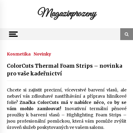
Skip
to
Magazinprozeny
content
Kosmetika
Novinky
ColorCuts Thermal Foam Strips – novinka
pro vaše kadeřnictví
Chcete si zajistit precizní, vícevrstvé barvení vlasů, ale
nebaví vás zdlouhavé nastříhávání a příprava hliníkové
folie?
Značka ColorCuts má v nabídce něco, co by se
vám mohlo zamlouvat!
Inovativní termální pěnové
proužky k barvení vlasů – Highlighting Foam Strips –
jsou profesionální pomůckou, která vám pomůže zvýšit
úroveň služeb poskytovaných ve vašem salonu.