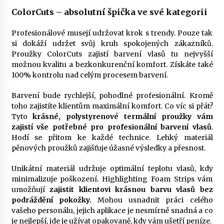
ColorCuts – absolutní špička ve své kategorii
Profesionálové musejí udržovat krok s trendy. Pouze tak
si dokáží udržet svůj kruh spokojených zákazníků.
Proužky ColorCuts zajistí barvení vlasů tu nejvyšší
možnou kvalitu a bezkonkurenční komfort. Získáte také
100% kontrolu nad celým procesem barvení.
Barvení bude rychlejší, pohodlné profesionální. Kromě
toho zajistíte klientům maximální komfort. Co víc si přát?
Tyto
krásné, polystyrenové termální proužky vám
zajistí vše potřebné pro profesionální barvení vlasů
.
Hodí se přitom ke každé technice. Lehký materiál
pěnových proužků zajišťuje úžasné výsledky a přesnost.
Unikátní materiál udržuje optimální teplotu vlasů, kdy
minimalizuje poškození. Highlighting Foam Strips vám
umožňují
zajistit klientovi krásnou barvu vlasů bez
podráždění pokožky.
Mohou usnadnit práci celého
vašeho personálu, jejich aplikace je nesmírně snadná a co
je nejlepší, jde je užívat opakovaně, kdy vám ušetří peníze.