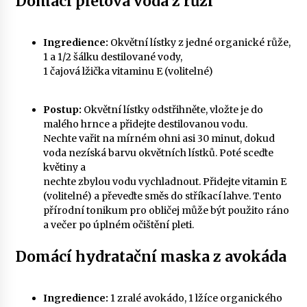
Domácí pleťová voda z růží
Ingredience:
Okvětní lístky z jedné organické růže,
1 a 1/2 šálku destilované vody,
1 čajová lžička vitaminu E (volitelné)
Postup:
Okvětní lístky odstřihněte, vložte je do
malého hrnce a přidejte destilovanou vodu.
Nechte vařit na mírném ohni asi 30 minut, dokud
voda nezíská barvu okvětních lístků. Poté sceďte
květiny a
nechte zbylou vodu vychladnout. Přidejte vitamin E
(volitelné) a převeďte směs do stříkací lahve. Tento
přírodní tonikum pro obličej může být použito ráno
a večer po úplném očištění pleti.
Domácí hydratační maska ​​z avokáda
Ingredience:
1 zralé avokádo, 1 lžíce organického