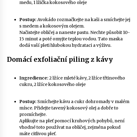
medu, 1 lžička kokosového oleje
Postup:
Avokádo rozmačkejte na kaši a smíchejte jej
s medem a kokosovým olejem.
Načistejte obličej a naneste pastu. Nechte působit 10-
15 minut a poté omyjte teplou vodou. Tato maska
dodá vaší pleti hlubokou hydrataci a výživu.
Domácí exfoliační piling z kávy
Ingredience:
2 lžíce mleté ​​​​​​kávy, 2 lžíce třtinového
cukru, 2 lžíce kokosového oleje
Postup:
Smíchejte kávu a cukr dohromady v malém
mísce. Přidejte tavený kokosový olej a dobře to
promíchejte.
Aplikujte na pleť pomocí kruhových pohybů, není
vhodné toto používat na obličej, zejména pokud
máte citlivou pleť.