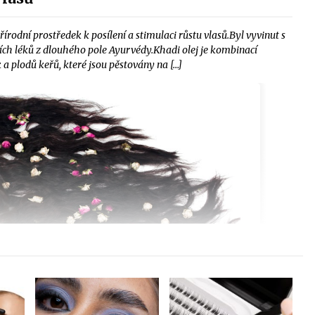
írodní prostředek k posílení a stimulaci růstu vlasů.Byl vyvinut s
jších léků z dlouhého pole Ayurvédy.Khadi olej je kombinací
 a plodů keřů, které jsou pěstovány na […]