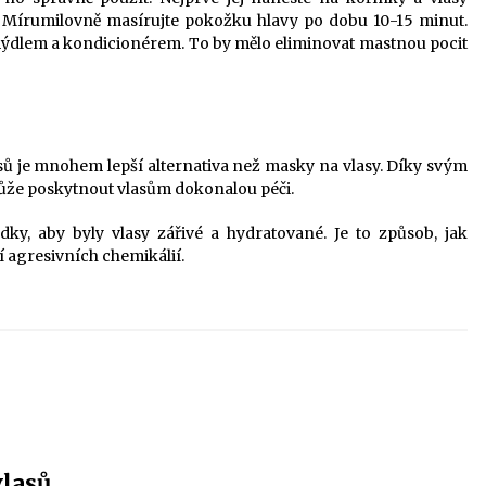
te. Mírumilovně masírujte pokožku hlavy po dobu 10-15 minut.
 mýdlem a kondicionérem. To by mělo eliminovat mastnou pocit
lasů je mnohem lepší alternativa než masky na vlasy. Díky svým
ůže poskytnout vlasům dokonalou péči.
ky, aby byly vlasy zářivé a hydratované. Je to způsob, jak
í agresivních chemikálií.
vlasů