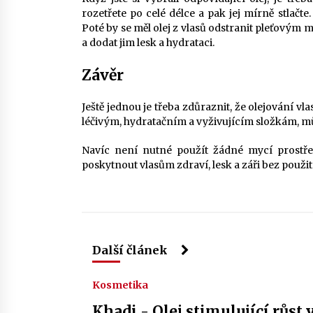
rozetřete po celé délce a pak jej mírně stlač
Poté by se měl olej z vlasů odstranit pleťovým
a dodat jim lesk a hydrataci.
Závěr
Ještě jednou je třeba zdůraznit, že olejování v
léčivým, hydratačním a vyživujícím složkám, m
Navíc není nutné použít žádné mycí prostřed
poskytnout vlasům zdraví, lesk a záři bez použit
Další článek
Kosmetika
Khadi - Olej stimulující růst 