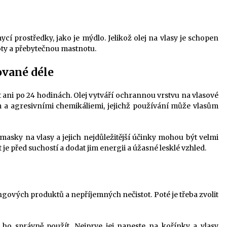
cí prostředky, jako je mýdlo. Jelikož olej na vlasy je schopen
oty a přebytečnou mastnotu.
vané déle
t ani po 24 hodinách. Olej vytváří ochrannou vrstvu na vlasové
m a agresivními chemikáliemi, jejichž používání může vlasům
 masky na vlasy a jejich nejdůležitější účinky mohou být velmi
je před suchostí a dodat jim energii a úžasné lesklé vzhled.
ngových produktů a nepříjemných nečistot. Poté je třeba zvolit
ba ho správně použít. Nejprve jej naneste na kořínky a vlasy