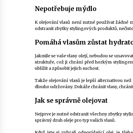
Nepotřebuje mýdlo
K olejování vlasů není nutné používat žádné my
odstranit zbytky stylingových produktů, nečist
Pomáhá vlasům zůstat hydrato
Jakmile se vaše vlasy olejí, nebudou se unavova
struktuře, což ji chrání před horkým stylinge
ublížit a způsobit jejich suchost.
Takže olejování vlasů je lepší alternativou než
dlouho udržovány. Dokáže chránit vlasy, chránit 
Jak se správně olejovat
Nejprve je nutné odstranit všechny zbytky styli
správný druh oleje pro typ vašich vlasů.
Když jste si vybrali odpovídající olej, je tře