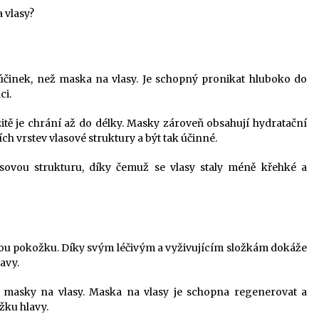
 vlasy?
činek, než maska ​​na vlasy. Je schopný pronikat hluboko do
ci.
itě je chrání až do délky. Masky zároveň obsahují hydratační
ch vrstev vlasové struktury a být tak účinné.
lasovou strukturu, díky čemuž se vlasy staly méně křehké a
sovou pokožku. Díky svým léčivým a vyživujícím složkám dokáže
avy.
 masky na vlasy. Maska na vlasy je schopna regenerovat a
žku hlavy.