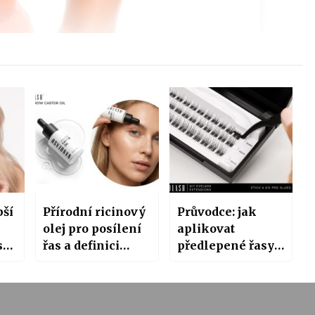
pší
Přírodní ricinový
Průvodce: jak
olej pro posílení
aplikovat
s
řas a definici
předlepené řasy
obočí? Objevte
Nanolash Pre-
Nanolash Castor
Glued Lashes v
Oil
pohodlí domova