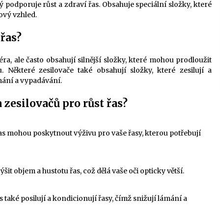
 podporuje růst a zdraví řas. Obsahuje speciální složky, které
lkový vzhled.
 řas?
ra, ale často obsahují silnější složky, které mohou prodloužit
. Některé zesilovače také obsahují složky, které zesilují a
mání a vypadávání.
 zesilovačů pro růst řas?
 řas mohou poskytnout výživu pro vaše řasy, kterou potřebují
it objem a hustotu řas, což dělá vaše oči opticky větší.
 také posilují a kondicionují řasy, čímž snižují lámání a