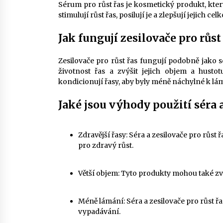
Sérum pro růst řas je kosmetický produkt, který
stimulují růst řas, posilují je a zlepšují jejich ce
Jak fungují zesilovače pro růst
Zesilovače pro růst řas fungují podobně jako sé
životnost řas a zvýšit jejich objem a hustotu
kondicionují řasy, aby byly méně náchylné k lá
Jaké jsou výhody použití séra a
Zdravější řasy: Séra a zesilovače pro růst
pro zdravý růst.
Větší objem: Tyto produkty mohou také zvýš
Méně lámání: Séra a zesilovače pro růst řas
vypadávání.