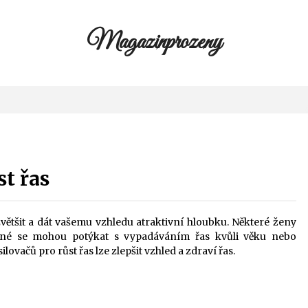
Magazinprozeny
st řas
většit a dát vašemu vzhledu atraktivní hloubku. Některé ženy
jiné se mohou potýkat s vypadáváním řas kvůli věku nebo
vačů pro růst řas lze zlepšit vzhled a zdraví řas.