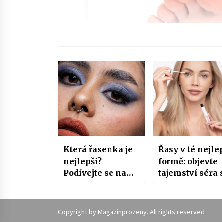
Která řasenka je
Řasy v té nejle
nejlepší?
formě: objevte
Podívejte se na
tajemství séra 
náš žebříček!
peptidy od
Nanolash
Copyright by
Magazinprozeny
. All rights reserved