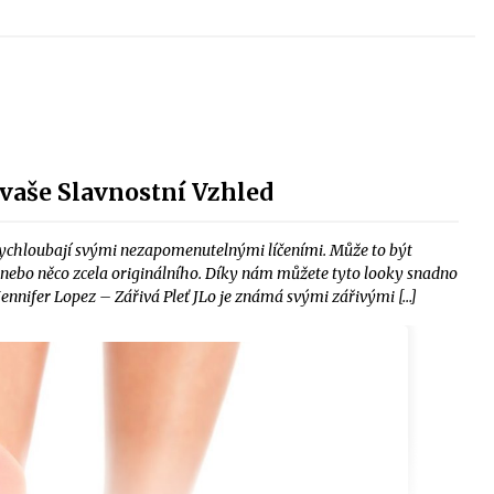
 vaše Slavnostní Vzhled
 vychloubají svými nezapomenutelnými líčeními. Může to být
eť nebo něco zcela originálního. Díky nám můžete tyto looky snadno
Jennifer Lopez – Zářivá Pleť JLo je známá svými zářivými […]