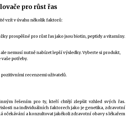
lovače pro růst řas
ité vzít v úvahu několik faktorů:
žky prospěšné pro růst řas jako jsou biotin, peptidy a vitamíny.
le nemusí nutně nabízet lepší výsledky. Vyberte si produkt,
 vaše potřeby.
 pozitivními recenzemi uživatelů.
nným řešením pro ty, kteří chtějí zlepšit vzhled svých řas.
islosti na individuálních faktorech jako je genetika, zdravotní
tická očekávání a konzultovat jakékoli zdravotní obavy s lékařem