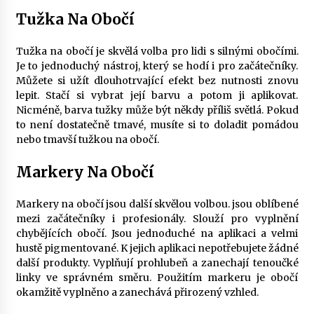
Tužka Na Obočí
Tužka na obočí je skvělá volba pro lidi s silnými obočími.
Je to jednoduchý nástroj, který se hodí i pro začátečníky.
Můžete si užít dlouhotrvající efekt bez nutnosti znovu
lepit. Stačí si vybrat její barvu a potom ji aplikovat.
Nicméně, barva tužky může být někdy příliš světlá. Pokud
to není dostatečně tmavé, musíte si to doladit pomádou
nebo tmavší tužkou na obočí.
Markery Na Obočí
Markery na obočí jsou další skvělou volbou. jsou oblíbené
mezi začátečníky i profesionály. Slouží pro vyplnění
chybějících obočí. Jsou jednoduché na aplikaci a velmi
hustě pigmentované. K jejich aplikaci nepotřebujete žádné
další produkty. Vyplňují prohlubeň a zanechají tenoučké
linky ve správném směru. Použitím markeru je obočí
okamžitě vyplněno a zanechává přirozený vzhled.