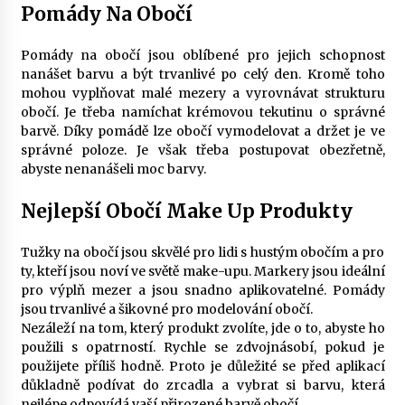
Pomády Na Obočí
Pomády na obočí jsou oblíbené pro jejich schopnost
nanášet barvu a být trvanlivé po celý den. Kromě toho
mohou vyplňovat malé mezery a vyrovnávat strukturu
obočí. Je třeba namíchat krémovou tekutinu o správné
barvě. Díky pomádě lze obočí vymodelovat a držet je ve
správné poloze. Je však třeba postupovat obezřetně,
abyste nenanášeli moc barvy.
Nejlepší Obočí Make Up Produkty
Tužky na obočí jsou skvělé pro lidi s hustým obočím a pro
ty, kteří jsou noví ve světě make-upu. Markery jsou ideální
pro výplň mezer a jsou snadno aplikovatelné. Pomády
jsou trvanlivé a šikovné pro modelování obočí.
Nezáleží na tom, který produkt zvolíte, jde o to, abyste ho
použili s opatrností. Rychle se zdvojnásobí, pokud je
použijete příliš hodně. Proto je důležité se před aplikací
důkladně podívat do zrcadla a vybrat si barvu, která
nejlépe odpovídá vaší přirozené barvě obočí.